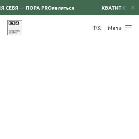
ЕБЯ — ПОРА PRОявляться
ХВАТИТ СНИМАТЬ
中文
Menu
События декабря
December 1, 2025
Декабрь 2025: Горячий сезон проектов, новых высот
и коллабораций!
Leave review