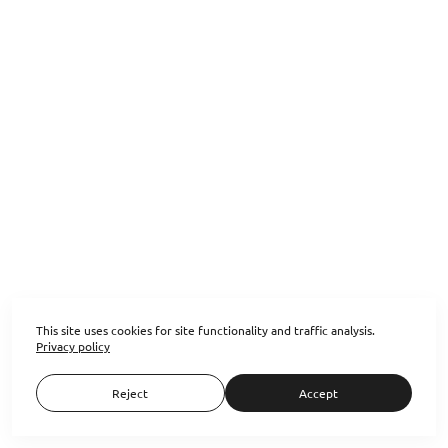
This site uses cookies for site functionality and traffic analysis.
Privacy policy
Право на искусство
Reject
Accept
Наша галерея «Осторожно Хрупкое» на Форуме
Права на Искусства 8 октября в московском Доме
винтажной музыки состоялся...