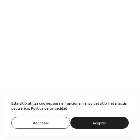
Este sitio utiliza cookies para el funcionamiento del sitio y el análisis
del tráfico.
Política de privacidad
Право на искусство
Rechazar
Aceptar
Наша галерея «Осторожно Хрупкое» на Форуме
Права на Искусства 8 октября в московском Доме
винтажной музыки состоялся...