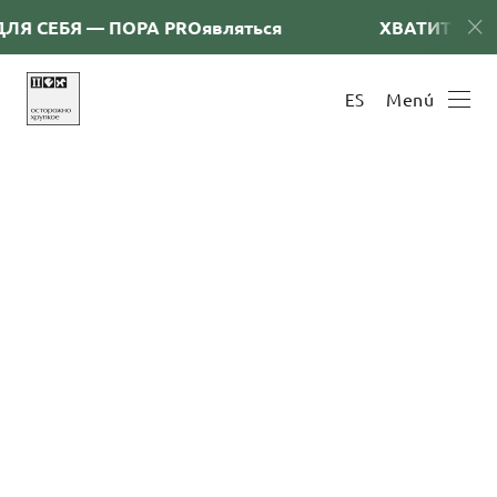
 СЕБЯ — ПОРА PRОявляться
ХВАТИТ СНИМАТ
Menú
ES
События декабря
1 de diciembre de 2025
Декабрь 2025: Горячий сезон проектов, новых высот
и коллабораций!
Deja comentarios