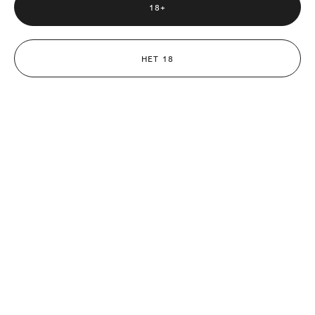
18+
НЕТ 18
«Монохром, как точка притяжения»
8 февраля 2025 года состоялось долгожданное
открытие выставки-продажи, которое собрало под
одной крышей ценителей...
February 8, 2025