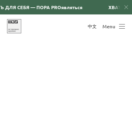
 ДЛЯ СЕБЯ — ПОРА PRОявляться
ХВАТИТ СН
中文
Menu
Приглашаем
на бесплатные
медиации!
August 20, 2025
🌸 Приглашаем на бесплатные медиации! 🌸
Что такое медиация на выставке искусства?
Это не просто разрешение споров, а особый язык
понимания в мире искусства. Медиация помогает
художникам, кураторам и зрителям услышать друг