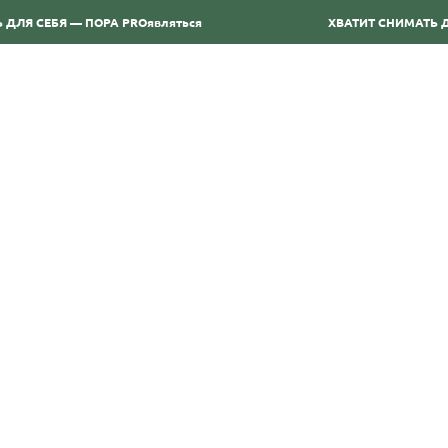
Я СЕБЯ — ПОРА PRОявляться
ХВАТИТ СНИМАТЬ ДЛЯ 
ТВОРЦЫ
НАПРАВЛЕНИЯ
УСЛУГИ
БЛАГОТВОРИТЕЛЬНО
ART-ХАОС 2026
February 15, 2026
Осторожно Хрупкое» состоялось событие, объединившее сотни идей
месяца напряженной работы в одном пространстве.
RT-ХАОС 2026 стало живым разговором между авторами и зрителя