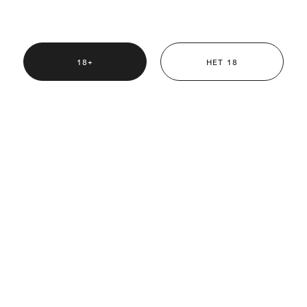
ской свободы, однако мы также ценим безопасность и благополуч
18+
НЕТ 18