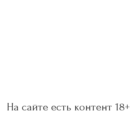
На сайте есть контент 18+
рые произведения искусства на этом сайте могут содержать в
им для лиц младше 18 лет. Пожалуйста, продолжайте просмотр 
 с разрешения родителей или законного опекуна. Мы призываем к 