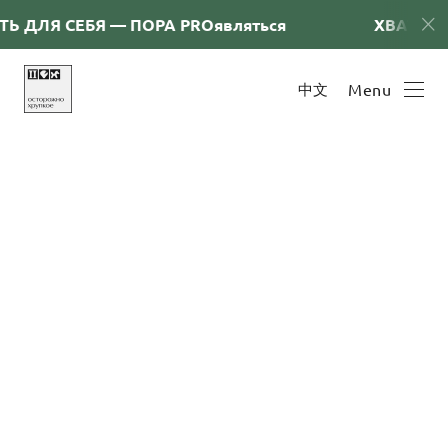
Ь ДЛЯ СЕБЯ — ПОРА PRОявляться
ХВАТИТ С
中文
Menu
Искусство на законных
основаниях
October 31, 2025
Уважаемые ценители искусства! Мы рады сообщить
вам о запуске нового раздела на нашем сайте —
БЛОГ. Здесь вы сможете наслаждаться
увлекательными видео и подкастами
с выдающимися гостями из мира искусства.
Не забудьте также подписаться на наш Telegram-
канал «АРТ КУХНЯ», где вас ждут еще больше