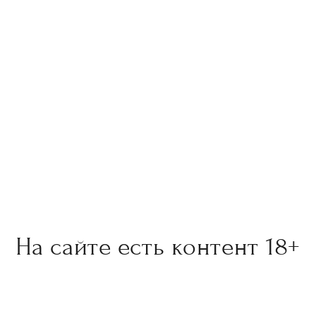
Е“ & Студии Dизайна и Dекора Паулины Богомоловой».
На сайте есть контент 18+
рые произведения искусства на этом сайте могут содержать в
им для лиц младше 18 лет. Пожалуйста, продолжайте просмотр 
 с разрешения родителей или законного опекуна. Мы призываем к 