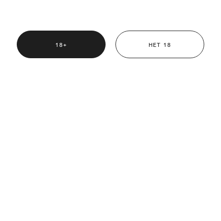
ской свободы, однако мы также ценим безопасность и благополуч
18+
НЕТ 18