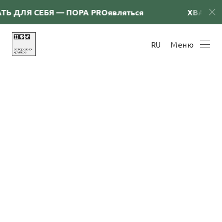
Ь ДЛЯ СЕБЯ — ПОРА PRОявляться
ХВАТИТ 
Меню
RU