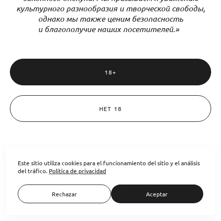
культурного разнообразия и творческой свободы,
однако мы также ценим безопасность
и благополучие наших посетителей.»
18+
НЕТ 18
Copia el enlace
Todos los derechos de los materiales presentados pertenecen a la ingeniosa
Eugenia. La reproducción o distribución de dichos materiales en cualquier
forma solo puede realizarse con el permiso del titular de los derechos ©
Este sitio utiliza cookies para el funcionamiento del sitio y el análisis
información Legal. Vendedor: Ostroumova Evgenia Alexandrovna. NIF
del tráfico.
Política de privacidad
774335948983
Política de privacidad
Rechazar
Aceptar
Site by
wfolio