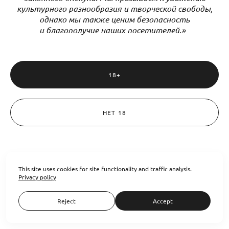
культурного разнообразия и творческой свободы,
однако мы также ценим безопасность
и благополучие наших посетителей.»
18+
НЕТ 18
Share link
All rights to the submitted materials belong to Ostroumova Evgeniya.
Reproduction or distribution of these materials in any form may be carried
This site uses cookies for site functionality and traffic analysis.
out only with the permission of the copyright holder © Legal Information.
Privacy policy
Seller: Ostroumova Evgeniya Alexandrovna. INN 774335948983
Privacy policy
Reject
Accept
Site by
wfolio