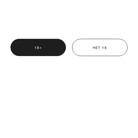
рые произведения искусства на этом сайте могут содержать в
им для лиц младше 18 лет. Пожалуйста, продолжайте просмотр 
 с разрешения родителей или законного опекуна. Мы призываем к 
ской свободы, однако мы также ценим безопасность и благополуч
18+
НЕТ 18